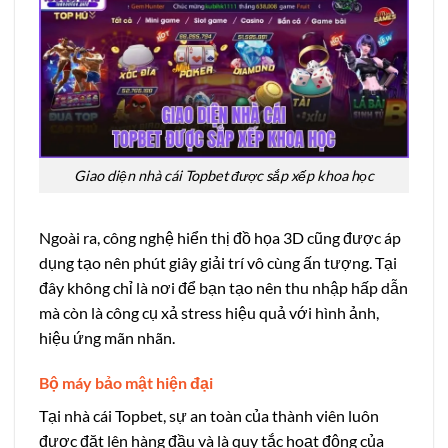
Giao diện nhà cái Topbet được sắp xếp khoa học
Ngoài ra, công nghệ hiển thị đồ họa 3D cũng được áp
dụng tạo nên phút giây giải trí vô cùng ấn tượng. Tại
đây không chỉ là nơi để bạn tạo nên thu nhập hấp dẫn
mà còn là công cụ xả stress hiệu quả với hình ảnh,
hiệu ứng mãn nhãn.
Bộ máy bảo mật hiện đại
Tại nhà cái Topbet, sự an toàn của thành viên luôn
được đặt lên hàng đầu và là quy tắc hoạt động của