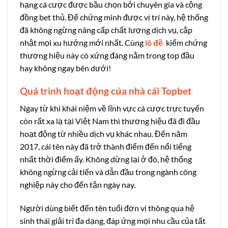
hạng cá cược được bầu chọn bởi chuyên gia và cộng
đồng bet thủ. Để chứng minh được vị trí này, hệ thống
đã không ngừng nâng cấp chất lượng dịch vụ, cập
nhật mọi xu hướng mới nhất. Cùng
lô đề
kiểm chứng
thương hiệu này có xứng đáng nằm trong top đầu
hay không ngay bên dưới!
Quá trình hoạt động của nhà cái Topbet
Ngay từ khi khái niệm về lĩnh vực cá cược trực tuyến
còn rất xa lạ tại Việt Nam thì thương hiệu đã đi đầu
hoạt động từ nhiều dịch vụ khác nhau. Đến năm
2017, cái tên này đã trở thành điểm đến nổi tiếng
nhất thời điểm ấy. Không dừng lại ở đó, hệ thống
không ngừng cải tiến và dẫn đầu trong ngành công
nghiệp này cho đến tận ngày nay.
Người dùng biết đến tên tuổi đơn vị thông qua hệ
sinh thái giải trí đa dạng, đáp ứng mọi nhu cầu của tất